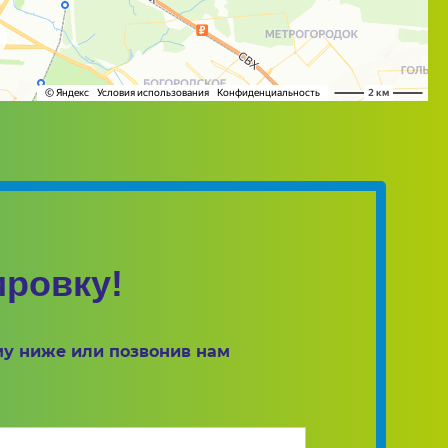
ировку!
му ниже или позвонив нам