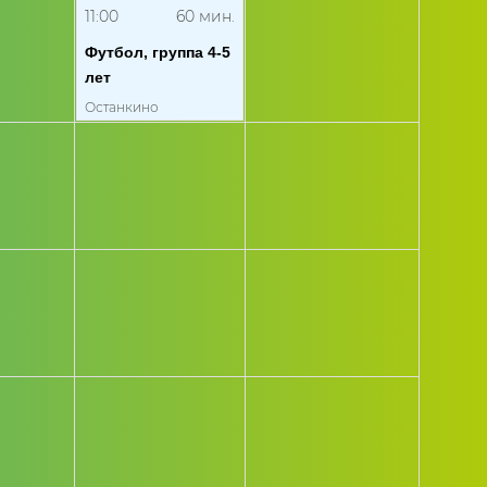
11:00
60
мин.
Футбол, группа 4-5
лет
Останкино