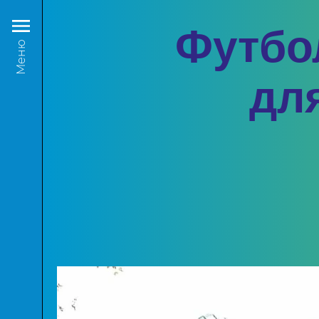
Футбо
Меню
дл