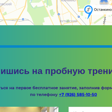
ишись на пробную трен
ься на первое бесплатное занятие, заполнив фор
по телефону
+7 (926) 585-10-50